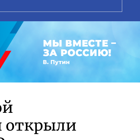
ой
и открыли