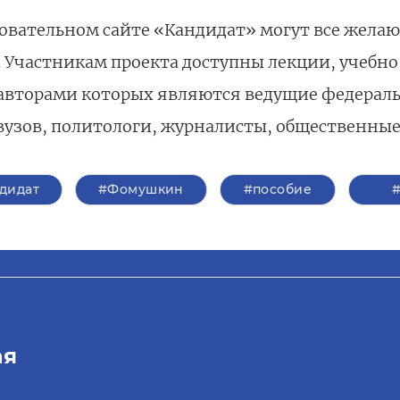
зовательном сайте «Кандидат» могут все жела
Участникам проекта доступны лекции, учебно
авторами которых являются ведущие федерал
узов, политологи, журналисты, общественные
дидат
#Фомушкин
#пособие
ая