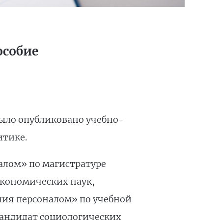
особие
было опубликовано учебно-
итике.
алом» по магистратуре
экономических наук,
ния персоналом» по учебной
кандидат социологических