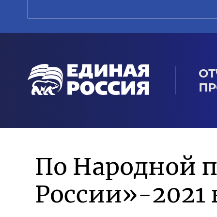
ОТ
ПР
По Народной 
России»-2021 