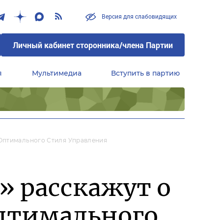
Версия для слабовидящих
Личный кабинет сторонника/члена Партии
я
Мультимедиа
Вступить в партию
Центральный совет сторонников партии «Единая Россия»
Оптимального Стиля Управления
» расскажут о
птимального