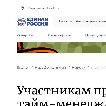
Федеральный сайт
О партии
Лица партии
Наша деяте
Центральная общественная приемная Председателя партии «Единая Россия»
Народная программа «Единой России»
Региональные общ
Руководящий состав Межрегиональных координационных советов
Центральная контрольная комиссия партии
Главная
Наша Деятельность
Новости
Участник
Участникам пр
тайм-менеджм