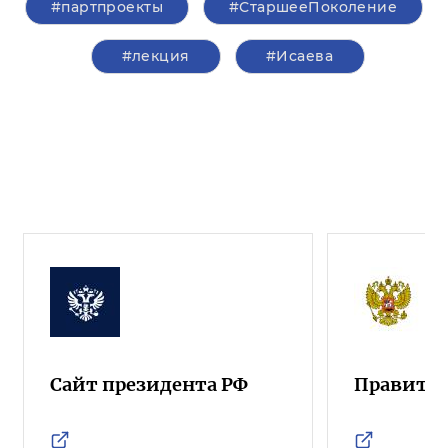
#партпроекты
#СтаршееПоколение
#лекция
#Исаева
Сайт президента РФ
Правител