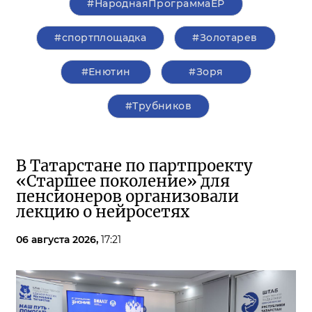
#НароднаяПрограммаЕР
#спортплощадка
#Золотарев
#Енютин
#Зоря
#Трубников
В Татарстане по партпроекту
«Старшее поколение» для
пенсионеров организовали
лекцию о нейросетях
06 августа 2026,
17:21