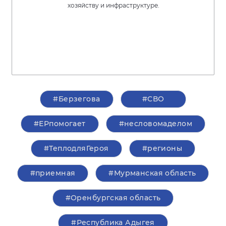
хозяйству и инфраструктуре.
#Берзегова
#СВО
#ЕРпомогает
#несловомаделом
#ТеплодляГероя
#регионы
#приемная
#Мурманская область
#Оренбургская область
#Республика Адыгея