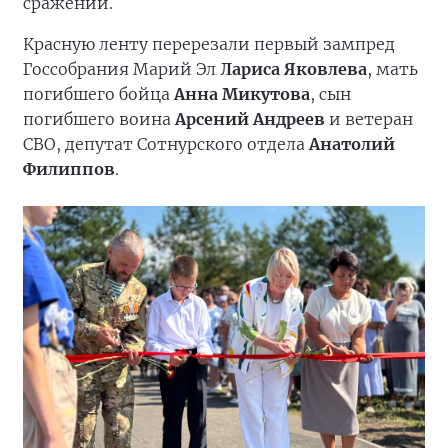
сражений.
Красную ленту перерезали первый зампред
Госсобрания Марий Эл
Лариса Яковлева
, мать
погибшего бойца
Анна Микутова
, сын
погибшего воина
Арсений Андреев
и ветеран
СВО, депутат Сотнурского отдела
Анатолий
Филиппов
.