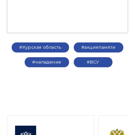
#Курская область
#акцияпамяти
#нападение
#ВСУ