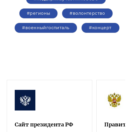
#регионы
#волонтерство
#военныйгоспиталь
#концерт
Сайт президента РФ
Правител