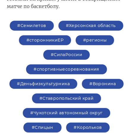
матче по баскетболу.
#Семилетов
#Херсонская область
#сторонникиЕР
#регионы
#СилаРоссии
#спортивныесоревнования
#Деньфизкультурника
#Воронина
#Ставропольский край
#Чукотский автономный округ
#Спицын
#Корольков