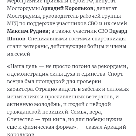
мероприятие приехали Герой РФ, депутат
Мосгордумы
Аркадий Корольков
; депутат
Мосгордумы, руководитель рабочей группы
МГД по поддержке участников СВО и их семей
Максим Руднев
; а также участник СВО
Эдуард
Шонов
. Специальными гостями спартакиады
стали ветераны, действующие бойцы и члены
их семей.
«Наша цель — не просто погоня за рекордами,
а демонстрация силы духа и единства. Спорт
всегда был площадкой для проверки
характера. Отрадно видеть в забегах и силовых
испытаниях и прославленных ветеранов, и
активную молодёжь, и людей с твёрдой
гражданской позицией. Семья, вера,
Отечество — три кита, но для победы нужна
еще и физическая форма», — сказал Аркадий
Корольков.