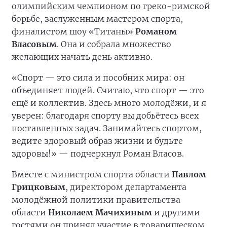
олимпийским чемпионом по греко-римской
борьбе, заслуженным мастером спорта,
финалистом шоу «Титаны»
Романом
Власовым
. Она и собрала множество
желающих начать день активно.
«Спорт — это сила и пособник мира: он
объединяет людей. Считаю, что спорт — это
ещё и коллектив. Здесь много молодёжи, и я
уверен: благодаря спорту вы добьётесь всех
поставленных задач. Занимайтесь спортом,
ведите здоровый образ жизни и будьте
здоровы!» — подчеркнул Роман Власов.
Вместе с министром спорта области
Павлом
Грицковым
, директором департамента
молодёжной политики правительства
области
Николаем Мачихиным
и другими
гостями он принял участие в товарищеском