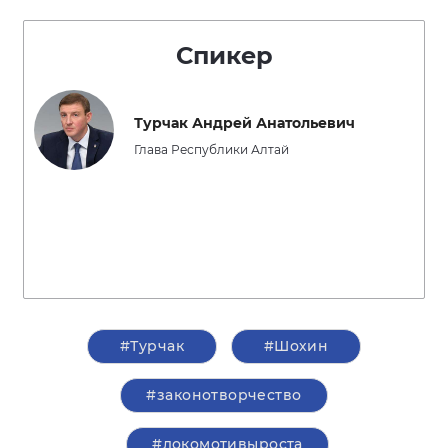
Спикер
Турчак Андрей Анатольевич
Глава Республики Алтай
#Турчак
#Шохин
#законотворчество
#локомотивыроста