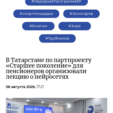
#НароднаяПрограммаЕР
#спортплощадка
#Золотарев
#Енютин
#Зоря
#Трубников
В Татарстане по партпроекту
«Старшее поколение» для
пенсионеров организовали
лекцию о нейросетях
06 августа 2026,
17:21