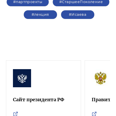
#партпроекты
#СтаршееПоколение
#лекция
#Исаева
Сайт президента РФ
Правител