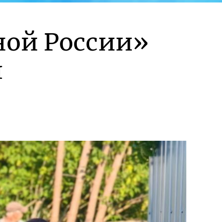
ной России»
л