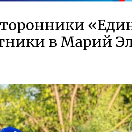
сторонники «Еди
тники в Марий Э