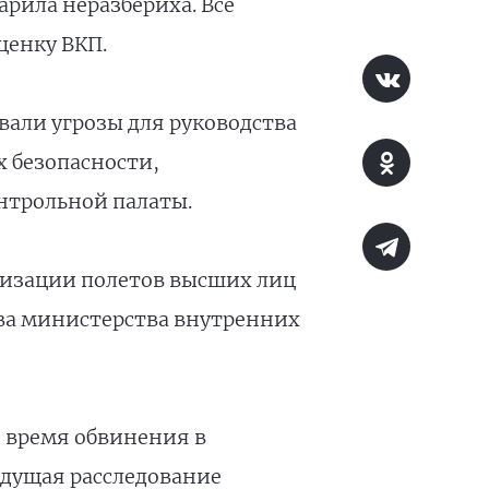
рила неразбериха. Все
ценку ВКП.
вали угрозы для руководства
х безопасности,
нтрольной палаты.
анизации полетов высших лиц
тва министерства внутренних
е время обвинения в
дущая расследование