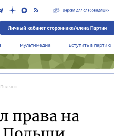
Версия для слабовидящих
Личный кабинет сторонника/члена Партии
я
Мультимедиа
Вступить в партию
Центральный совет сторонников партии «Единая Россия»
П Польши
л права на
П Польши