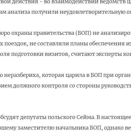
вои действия - во взаимодействии ведомств ца
ам анализа получили неудовлетворительную о
юро охраны правительства (БОП) не анализиро
 поездок, не составляли планы обеспечения и
роля подготовки визитов, считают эксперты ко
о неразбериха, которая царила в БОП при орг
ствием должного контроля со стороны руководс
обсудят депутаты польского Сейма. В настояще
шему заместителю начальника БОП, однако ве