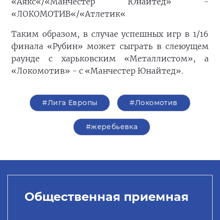
«Аякс«/«Манчестер Юнайтед» -
«ЛОКОМОТИВ«/«Атлетик«
Таким образом, в случае успешных игр в 1/16
финала «Рубин» может сыграть в слеюущем
раунде с харьковским «Металлистом», а
«Локомотив» - с «Манчестер Юнайтед».
#Лига Европы
#Локомотив
#жеребьевка
Общественная приемная