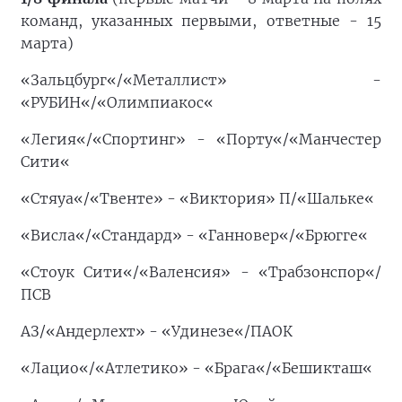
команд, указанных первыми, ответные - 15
марта)
«Зальцбург«/«Металлист» -
«РУБИН«/«Олимпиакос«
«Легия«/«Спортинг» - «Порту«/«Манчестер
Сити«
«Стяуа«/«Твенте» - «Виктория» П/«Шальке«
«Висла«/«Стандард» - «Ганновер«/«Брюгге«
«Стоук Сити«/«Валенсия» - «Трабзонспор«/
ПСВ
АЗ/«Андерлехт» - «Удинезе«/ПАОК
«Лацио«/«Атлетико» - «Брага«/«Бешикташ«