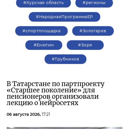
#Курская область
#регионы
#НароднаяПрограммаЕР
#спортплощадка
#Золотарев
#Енютин
#Зоря
#Трубников
В Татарстане по партпроекту
«Старшее поколение» для
пенсионеров организовали
лекцию о нейросетях
06 августа 2026,
17:21