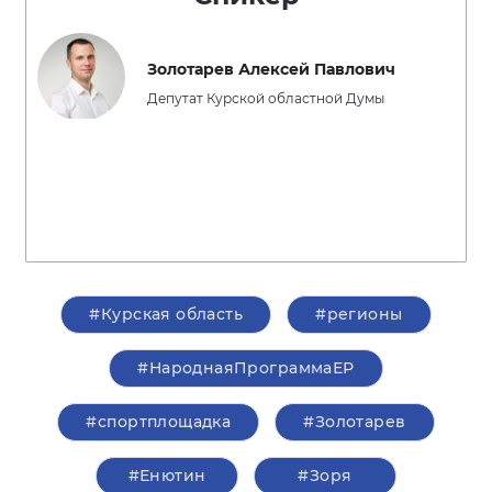
Золотарев Алексей Павлович
Депутат Курской областной Думы
#Курская область
#регионы
#НароднаяПрограммаЕР
#спортплощадка
#Золотарев
#Енютин
#Зоря