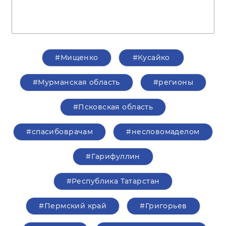
#Мищенко
#Кусайко
#Мурманская область
#регионы
#Псковская область
#спасибоврачам
#несловомаделом
#Гарифуллин
#Республика Татарстан
#Пермский край
#Григорьев