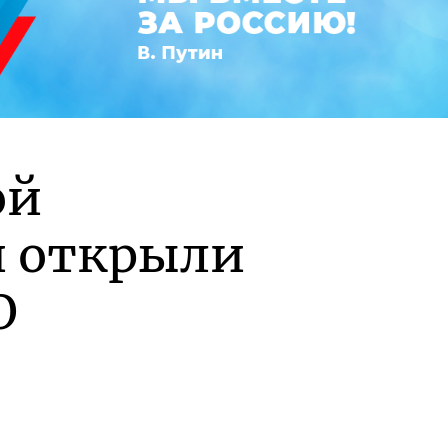
ой
и открыли
О