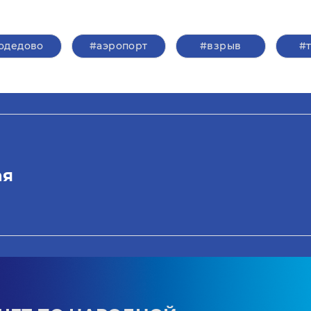
одедово
#аэропорт
#взрыв
#
ая