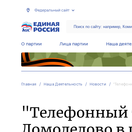
Федеральный сайт
О партии
Лица партии
Наша деяте
Центральная общественная приемная Председателя партии «Единая Россия»
Народная программа «Единой России»
Региональные общ
Руководящий состав Межрегиональных координационных советов
Центральная контрольная комиссия партии
Главная
Наша Деятельность
Новости
"Телефон
"Телефонный 
Домодедово в