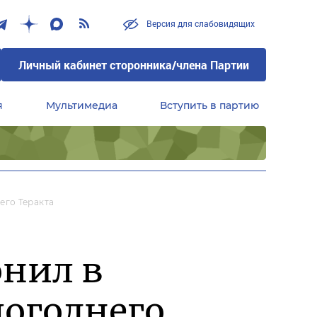
Версия для слабовидящих
Личный кабинет сторонника/члена Партии
я
Мультимедиа
Вступить в партию
Центральный совет сторонников партии «Единая Россия»
его Теракта
нил в
огоднего