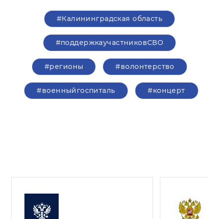
#Калининградская область
#поддержкаучастниковСВО
#регионы
#волонтерство
#военныйгоспиталь
#концерт