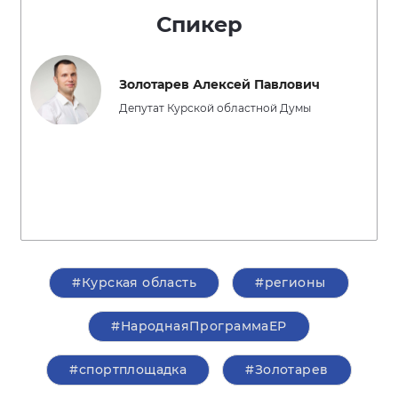
Спикер
Золотарев Алексей Павлович
Депутат Курской областной Думы
#Курская область
#регионы
#НароднаяПрограммаЕР
#спортплощадка
#Золотарев