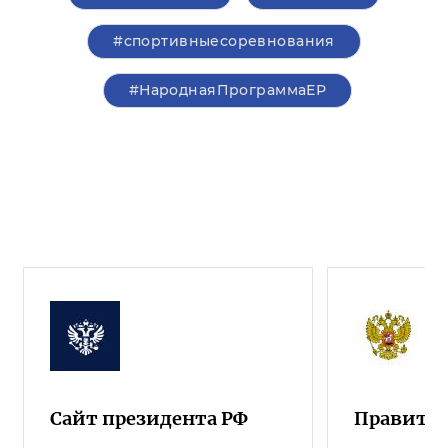
#спортивныесоревнования
#НароднаяПрограммаЕР
Сайт президента РФ
Правител