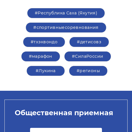
#Республика Саха (Якутия)
#спортивныесоревнования
#тхэквондо
#детисовз
#марафон
#СилаРоссии
#Лукина
#регионы
Общественная приемная