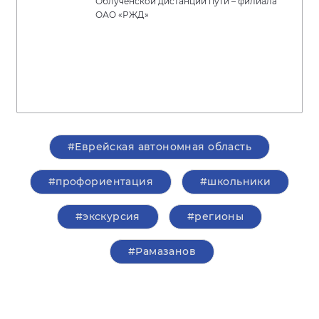
Облученской дистанции пути – филиала
ОАО «РЖД»
#Еврейская автономная область
#профориентация
#школьники
#экскурсия
#регионы
#Рамазанов