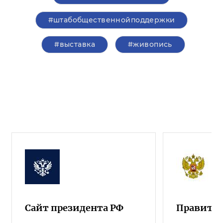
#штабобщественнойподдержки
#выставка
#живопись
Сайт президента РФ
Правител