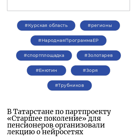
#Курская область
#регионы
#НароднаяПрограммаЕР
#спортплощадка
#Золотарев
#Енютин
#Зоря
#Трубников
В Татарстане по партпроекту
«Старшее поколение» для
пенсионеров организовали
лекцию о нейросетях