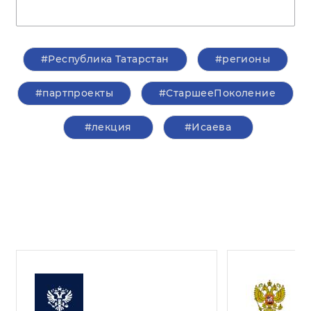
#Республика Татарстан
#регионы
#партпроекты
#СтаршееПоколение
#лекция
#Исаева