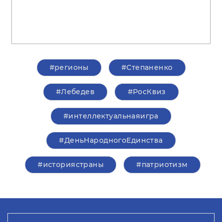
#регионы
#Степаненко
#Лебедев
#РосКвиз
#интеллектуальнаяигра
#ДеньНародногоЕдинства
#историястраны
#патриотизм