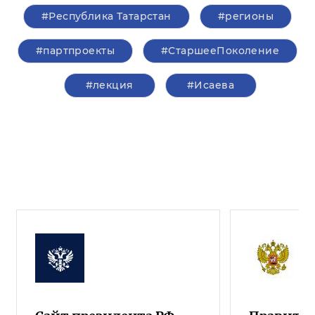
#Республика Татарстан
#регионы
#партпроекты
#СтаршееПоколение
#лекция
#Исаева