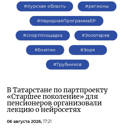
#Курская область
#регионы
#НароднаяПрограммаЕР
#спортплощадка
#Золотарев
#Енютин
#Зоря
#Трубников
В Татарстане по партпроекту
«Старшее поколение» для
пенсионеров организовали
лекцию о нейросетях
06 августа 2026,
17:21