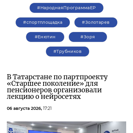
#НароднаяПрограммаЕР
#спортплощадка
#Золотарев
#Енютин
#Зоря
#Трубников
В Татарстане по партпроекту
«Старшее поколение» для
пенсионеров организовали
лекцию о нейросетях
06 августа 2026,
17:21