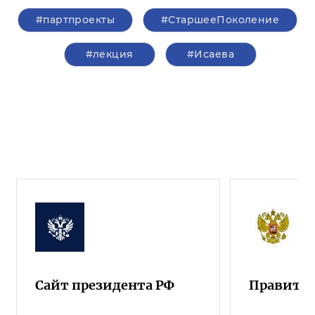
#партпроекты
#СтаршееПоколение
#лекция
#Исаева
Сайт президента РФ
Правител