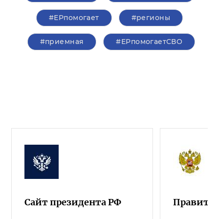
#ЕРпомогает
#регионы
#приемная
#ЕРпомогаетСВО
Сайт президента РФ
Правител