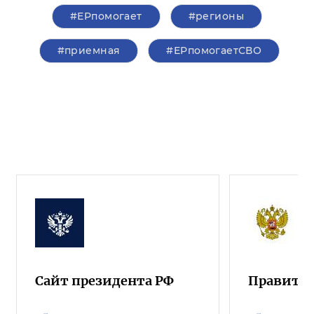
#ЕРпомогает
#регионы
#приемная
#ЕРпомогаетСВО
Сайт президента РФ
Правител