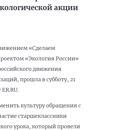
экологической акции
движением «Сделаем
проектом «Экология России»
ероссийского движения
аций, прошла в субботу, 21
 ER.RU.
менить культуру обращения с
частие старшеклассники
ского урока, который провели