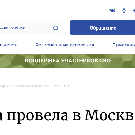
Обращение
льность
Региональные отделения
Приемна
ПОДДЕРЖКА УЧАСТНИКОВ СВО
ественные приемные Председателя Партии
Центральный исполнительный комитет партии
Фракция «Единой России» в ГД ФС РФ
орма Провела В Москве Экоакцию
 провела в Москв