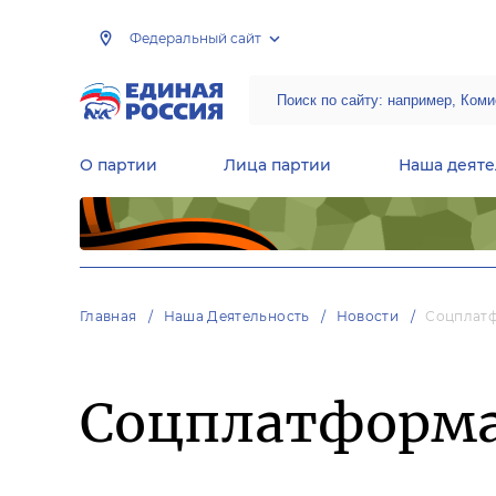
Федеральный сайт
О партии
Лица партии
Наша деяте
Центральная общественная приемная Председателя партии «Единая Россия»
Народная программа «Единой России»
Региональные общ
Руководящий состав Межрегиональных координационных советов
Центральная контрольная комиссия партии
Главная
Наша Деятельность
Новости
Соцплатф
Соцплатформа