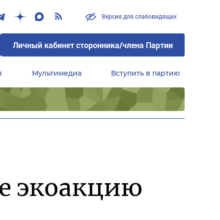
Версия для слабовидящих
Личный кабинет сторонника/члена Партии
я
Мультимедиа
Вступить в партию
Центральный совет сторонников партии «Единая Россия»
е экоакцию