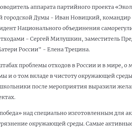
уководитель аппарата партийного проекта «Эко
й городской Думы - Иван Новицкий, командир 
езидент Национального объединения саморегул
отходами - Сергей Милушкин, заместитель Пре
тери России" - Елена Трецина.
штабах проблемы отходов в России и в мире, о
мы и о том вкладе в чистоту окружающей сред
школьники после мероприятия выразили жела
ектах.
победа» над специально изготовленным для а
грязнение окружающей среды. Самые активные