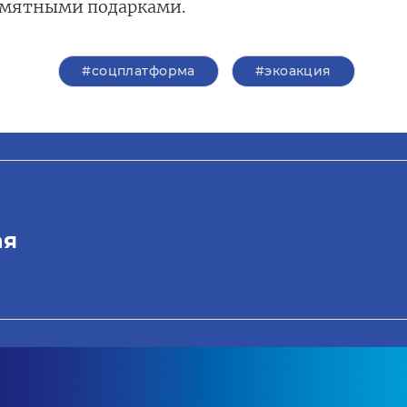
амятными подарками.
#соцплатформа
#экоакция
ая