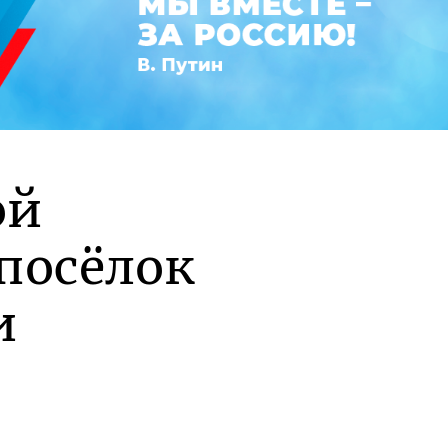
ой
посёлок
и