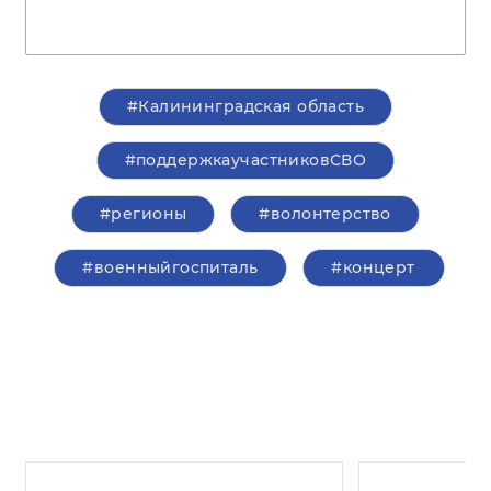
#Калининградская область
#поддержкаучастниковСВО
#регионы
#волонтерство
#военныйгоспиталь
#концерт