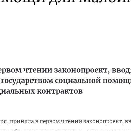
ервом чтении законопроект, вво
 государством социальной помо
циальных контрактов
бря, приняла в первом чтении законопроект, 