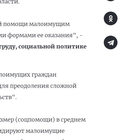
ласти.
ой помощи малоимущим
ми формами ее оказания", -
труду, социальной политике
малоимущих граждан
 для преодоления сложной
ьств".
Размер (соцпомощи) в среднем
 лидируют малоимущие