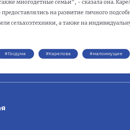
также многодетные семьи", - сказала она. Каре
 предоставлялись на развитие личного подсобн
 или сельхозтехники, а также на индивидуал
#Госдума
#Карелова
#малоимущие
ая