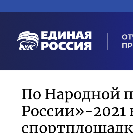
ОТ
ПР
По Народной 
России»-2021 
спортплощадк