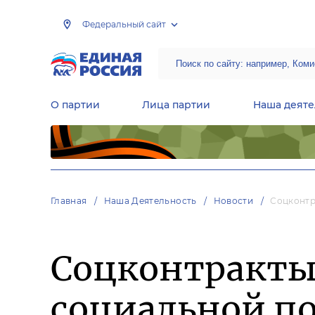
Федеральный сайт
О партии
Лица партии
Наша деяте
Центральная общественная приемная Председателя партии «Единая Россия»
Народная программа «Единой России»
Региональные общ
Руководящий состав Межрегиональных координационных советов
Центральная контрольная комиссия партии
Главная
Наша Деятельность
Новости
Соцконтр
Соцконтракты
социальной п