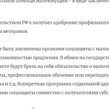
иальной помощи малоимущим - в виде заключе
ельством РФ о получил одобрение профильного 
м ветеранов.
т быть заключены органами соцзащиты с мал
 с возможностью продления. В обмен на государ
кте будут брать на себя обязательство о выпо
ты, профессиональное обучение или переподгот
а и т.д. Конкретная программа социальной ад
ми соцзащиты совместно с получателями субс