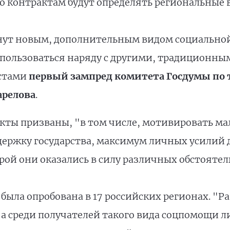
о контрактам будут определять региональные в
анут новым, дополнительным видом социальн
спользоваться наряду с другими, традиционны
истами
первый зампред комитета Госдумы по 
арелова
.
акты призваны, "в том числе, мотивировать 
держку государства, максимум личных усилий
ой они оказались в силу различных обстоятел
я была опробована в 17 российских регионах. "
й, а среди получателей такого вида соцпомощи