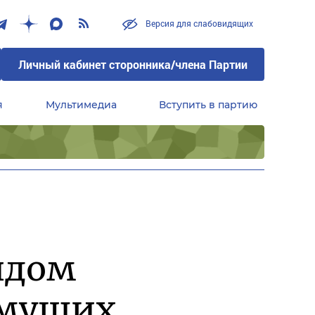
Версия для слабовидящих
Личный кабинет сторонника/члена Партии
я
Мультимедиа
Вступить в партию
Центральный совет сторонников партии «Единая Россия»
идом
имущих