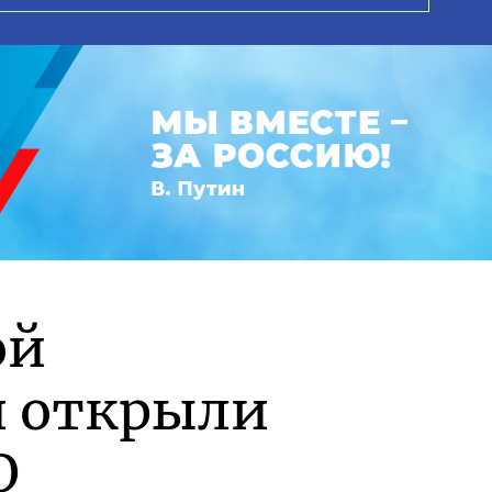
ой
и открыли
О