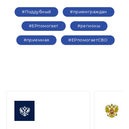
#Поддубный
#приемграждан
#ЕРпомогает
#регионы
#приемная
#ЕРпомогаетСВО