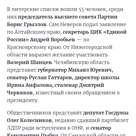
В питерские списки вошли 55 человек, среди
них
председатель высшего совета Партии
Борис Грызлов
. Сам Неверов подал заявление
по Алтайскому краю,
секретарь ЦИК «Единой
России» Андрей Воробьев
— по
Красноярскому краю. От Нижегородской
области выразил желание участвовать
Валерий Шанцев
. Челябинскую область
представят
губернатор Михаил Юревич,
сенатор Руслан Гаттаров, директор школы
Ирина Анфалова, сталевар Дмитрий
Червяков
, известный своим обращением к
президенту.
Общественников представят
депутат Госдумы
Олег Колесников
, недавно сдавший партбилет
ЛДПР ради вступления в ОНФ, и
сенатор
Константин Цыбко
. От Самарской области от