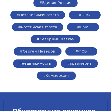
#Единая Россия
#Независимая газета
#ОНФ
#Российская газета
#СМИ
#Северный Кавказ
#Сергей Неверов
#ФСБ
#недвижимость
#праймериз
#Коммерсант
Общественная приемная