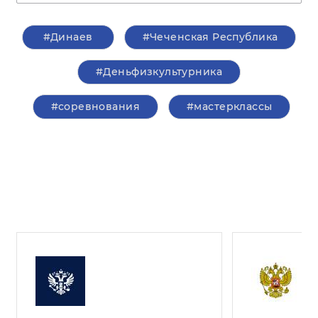
#Динаев
#Чеченская Республика
#Деньфизкультурника
#соревнования
#мастерклассы