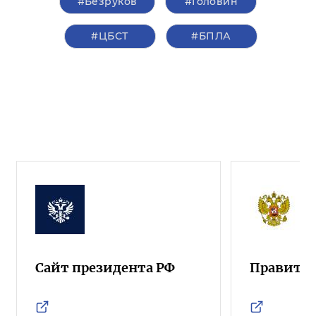
#Безруков
#Головин
#ЦБСТ
#БПЛА
Сайт президента РФ
Правител