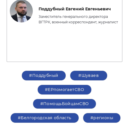
Поддубный Евгений Евгеньевич
Заместитель генерального директора
ВГТРК, военный корреспондент, журналист
#Поддубный
#Шуваев
#ЕРпомогаетСВО
#ПомощьБойцамСВО
#Белгородская область
#регионы