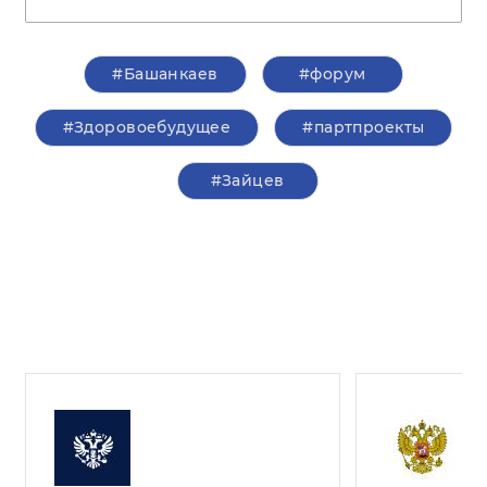
#Башанкаев
#форум
#Здоровоебудущее
#партпроекты
#Зайцев