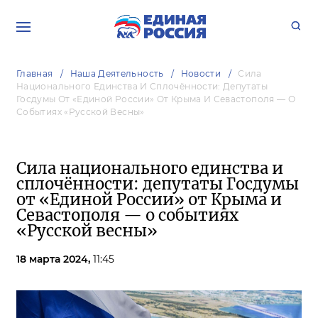
Главная
Наша Деятельность
Новости
Сила
Национального Единства И Сплочённости: Депутаты
Госдумы От «Единой России» От Крыма И Севастополя — О
Событиях «Русской Весны»
Сила национального единства и
сплочённости: депутаты Госдумы
от «Единой России» от Крыма и
Севастополя — о событиях
«Русской весны»
18 марта 2024,
11:45