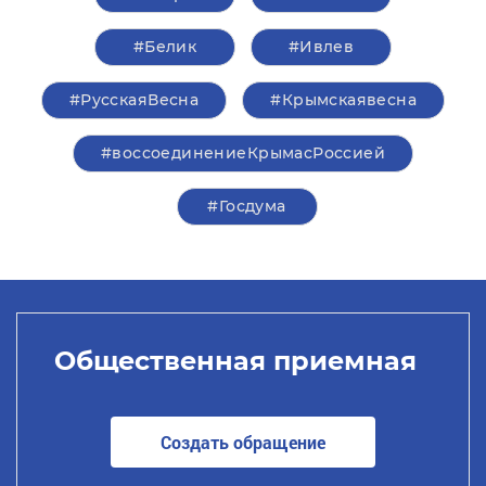
#Белик
#Ивлев
#РусскаяВесна
#Крымскаявесна
#воссоединениеКрымасРоссией
#Госдума
Общественная приемная
Создать обращение