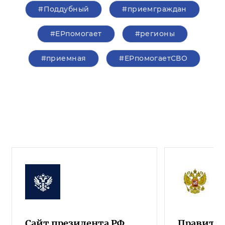
#Поддубный
#приемграждан
#ЕРпомогает
#регионы
#приемная
#ЕРпомогаетСВО
Сайт президента РФ
Правител