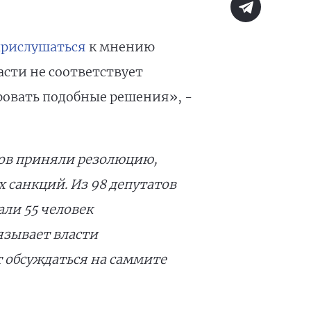
прислушаться
к мнению
асти не соответствует
ровать подобные решения», -
сов приняли резолюцию,
санкций. Из 98 депутатов
али 55 человек
язывает власти
 обсуждаться на саммите