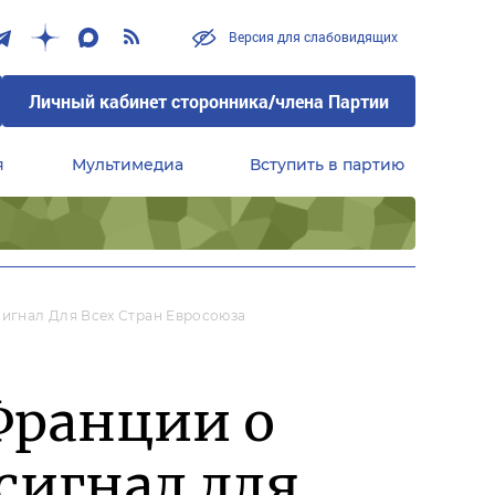
Версия для слабовидящих
Личный кабинет сторонника/члена Партии
я
Мультимедиа
Вступить в партию
Центральный совет сторонников партии «Единая Россия»
игнал Для Всех Стран Евросоюза
Франции о
сигнал для