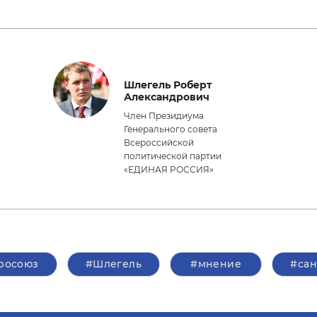
Шлегель Роберт
Александрович
Член Президиума
Генерального совета
Всероссийской
политической партии
«ЕДИНАЯ РОССИЯ»
росоюз
#Шлегель
#мнение
#са