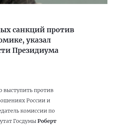
бых санкций против
омике, указал
сти Президиума
о выступить против
ношениях России и
седатель комиссии по
путат Госдумы
Роберт