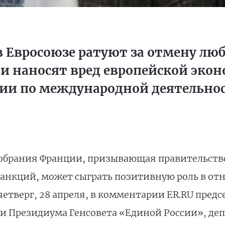
в Евросоюзе ратуют за отмену лю
ни наносят вред европейской экон
сии по международной деятельно
обрания Франции, призывающая правительств
анкций, может сыграть позитивную роль в от
 четверг, 28 апреля, в комментарии ER.RU пред
и Президиума Генсовета «Единой России», де