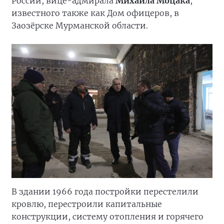
России, вице-адмирала
Михаила Моцака
,
известного также как Дом офицеров, в
Заозёрске Мурманской области.
В здании 1966 года постройки перестелили
кровлю, перестроили капитальные
конструкции, систему отопления и горячего