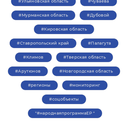
#Ульяновская область
#Чуваева
#Мурманская область
#Дубовой
#Кировская область
#Ставропольский край
#Палагута
#Климов
#Тверская область
#Арутюнов
#Новгородская область
#регионы
#мониторинг
#соцобъекты
"#народнаяпрограммаЕР "