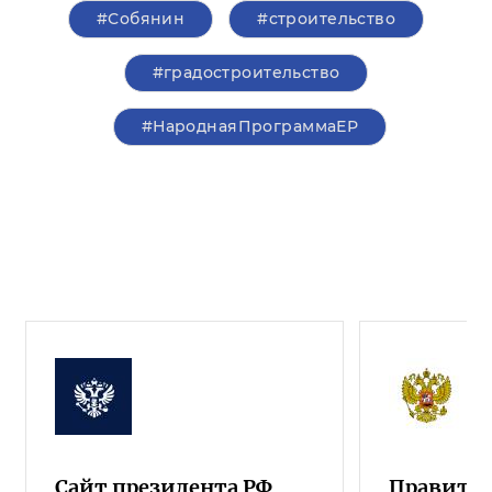
#Собянин
#строительство
#градостроительство
#НароднаяПрограммаЕР
Сайт президента РФ
Правител