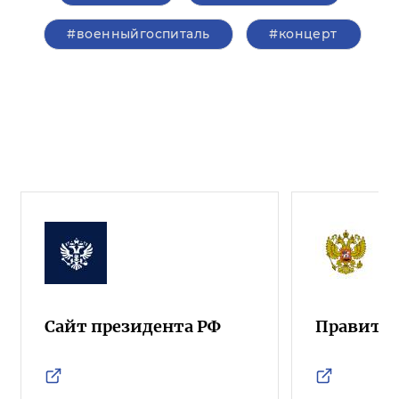
#военныйгоспиталь
#концерт
Сайт президента РФ
Правител