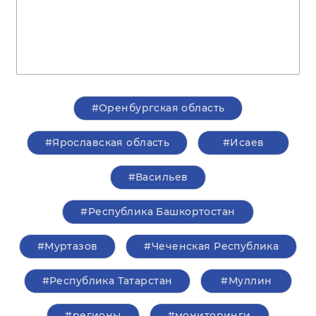
#Оренбургская область
#Ярославская область
#Исаев
#Васильев
#Республика Башкортостан
#Муртазов
#Чеченская Республика
#Республика Татарстан
#Муллин
#регионы
#мониторинги