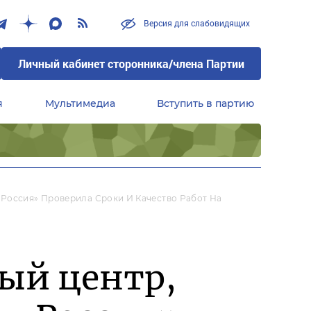
Версия для слабовидящих
Личный кабинет сторонника/члена Партии
я
Мультимедиа
Вступить в партию
Центральный совет сторонников партии «Единая Россия»
 Россия» Проверила Сроки И Качество Работ На
ый центр,