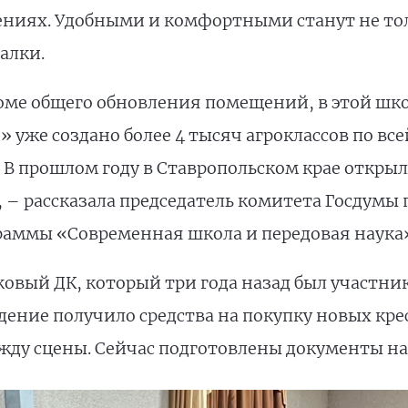
ниях. Удобными и комфортными станут не толь
алки.
оме общего обновления помещений, в этой шко
же создано более 4 тысяч агроклассов по всей 
. В прошлом году в Ставропольском крае открыл
, – рассказала председатель комитета Госдумы 
раммы «Современная школа и передовая наука
ковый ДК, который три года назад был участни
ение получило средства на покупку новых крес
ежду сцены. Сейчас подготовлены документы на