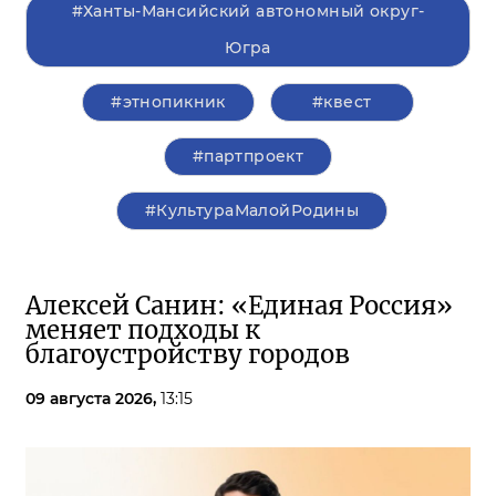
#Ханты-Мансийский автономный округ-
Югра
#этнопикник
#квест
#партпроект
#КультураМалойРодины
Алексей Санин: «Единая Россия»
меняет подходы к
благоустройству городов
09 августа 2026,
13:15