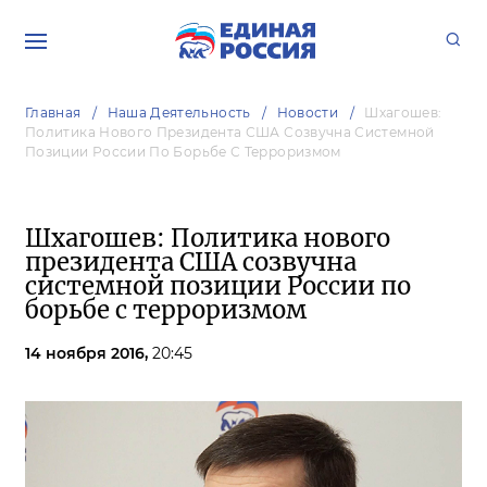
Главная
Наша Деятельность
Новости
Шхагошев:
Политика Нового Президента США Созвучна Системной
Позиции России По Борьбе С Терроризмом
Шхагошев: Политика нового
президента США созвучна
системной позиции России по
борьбе с терроризмом
14 ноября 2016,
20:45