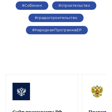
#Собянин
#строительство
#градостроительство
#НароднаяПрограммаЕР