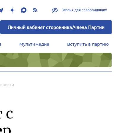
Версия для слабовидящих
Личный кабинет сторонника/члена Партии
я
Мультимедиа
Вступить в партию
Центральный совет сторонников партии «Единая Россия»
асности
 с
ер