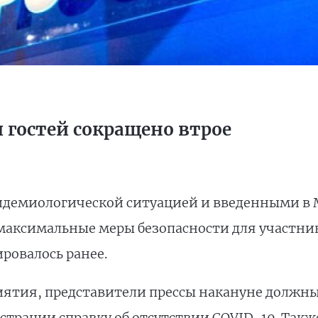
и гостей сокращено втрое
пидемиологической ситуацией и введенными в
максимальные меры безопасности для участник
ировалось ранее.
риятия, представители прессы накануне должн
истрации справку об отсутствии COVID-19. Такж