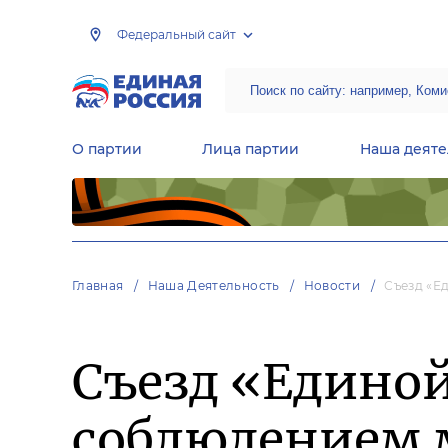
Федеральный сайт
О партии
Лица партии
Наша деяте
Центральная общественная приемная Председателя партии «Единая Россия»
Народная программа «Единой России»
Региональные общ
Руководящий состав Межрегиональных координационных советов
Центральная контрольная комиссия партии
Главная
Наша Деятельность
Новости
Съезд «Е
Съезд «Единой
соблюдением 