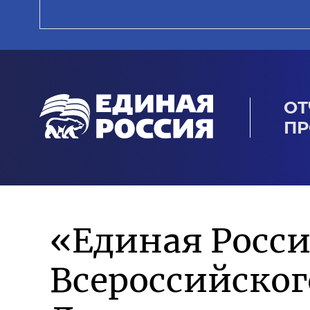
ОТ
ПР
«Единая Росси
Всероссийско