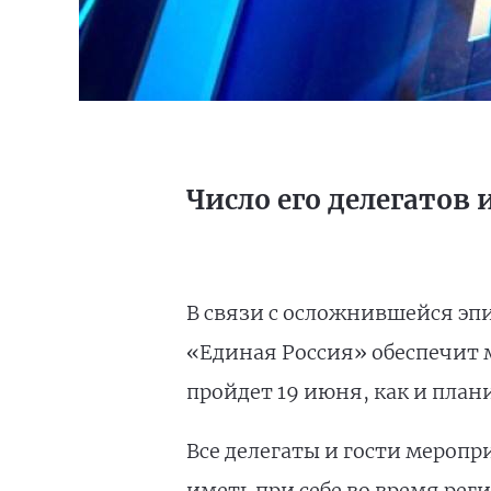
Число его делегатов 
В связи с осложнившейся э
«Единая Россия» обеспечит 
пройдет 19 июня, как и план
Все делегаты и гости мероп
иметь при себе во время рег