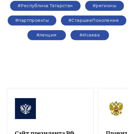
#Республика Татарстан
#регионы
#партпроекты
#СтаршееПоколение
#лекция
#Исаева
Сайт президента РФ
Правител