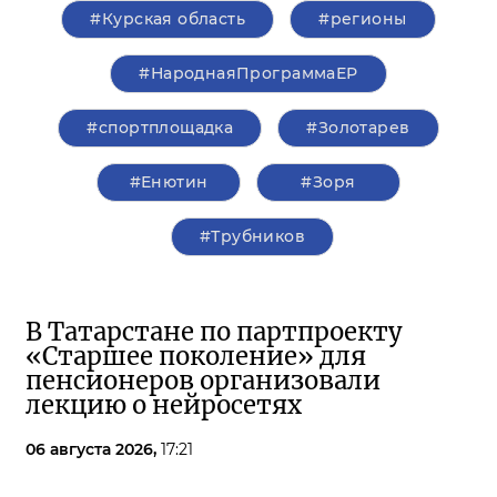
#Курская область
#регионы
#НароднаяПрограммаЕР
#спортплощадка
#Золотарев
#Енютин
#Зоря
#Трубников
В Татарстане по партпроекту
«Старшее поколение» для
пенсионеров организовали
лекцию о нейросетях
06 августа 2026,
17:21