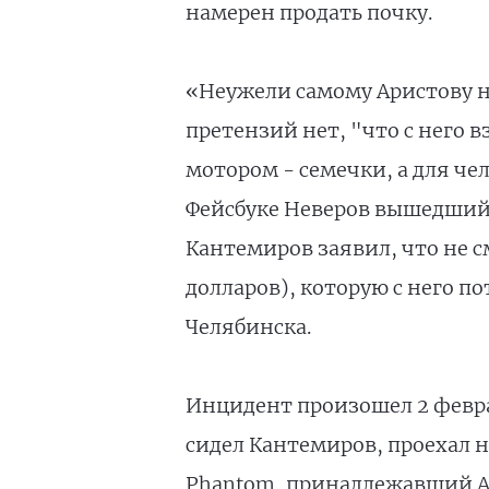
намерен продать почку.
«Неужели самому Аристову н
претензий нет, "что с него в
мотором - семечки, а для че
Фейсбуке Неверов вышедший п
Кантемиров заявил, что не с
долларов), которую с него п
Челябинска.
Инцидент произошел 2 февра
сидел Кантемиров, проехал на
Phantom, принадлежавший Ар