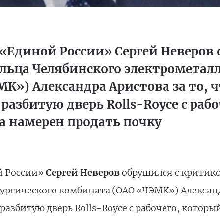
 «Единой России» Сергей Неверов 
льца Челябинского электрометал
К») Александра Аристова за то, ч
разбитую дверь Rolls-Royce с раб
а намерен продать почку
й России»
Сергей Неверов
обрушился с критико
ргического комбината (ОАО «ЧЭМК») Александр
разбитую дверь Rolls-Royce с рабочего, которы