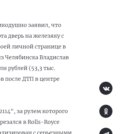
икодушно заявил, что
эта дверь на железяку с
воей личной странице в
из Челябинска Владислав
н рублей (53,3 тыс.
в после ДТП в центре
14", за рулем которого
езался в Rolls-Royce
ализирован с серьезными