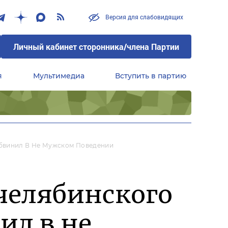
Версия для слабовидящих
Личный кабинет сторонника/члена Партии
я
Мультимедиа
Вступить в партию
Центральный совет сторонников партии «Единая Россия»
Обвинил В Не Мужском Поведении
челябинского
ил в не