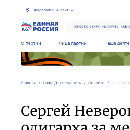
Федеральный сайт
О партии
Лица партии
Наша деяте
Центральная общественная приемная Председателя партии «Единая Россия»
Народная программа «Единой России»
Региональные общ
Руководящий состав Межрегиональных координационных советов
Центральная контрольная комиссия партии
Главная
Наша Деятельность
Новости
Сергей Н
Сергей Неверо
олигарха за м