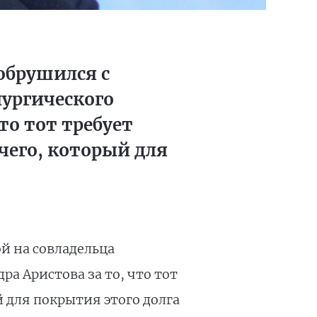
обрушился с
лургического
то тот требует
очего, который для
й на совладельца
а Аристова за то, что тот
й для покрытия этого долга