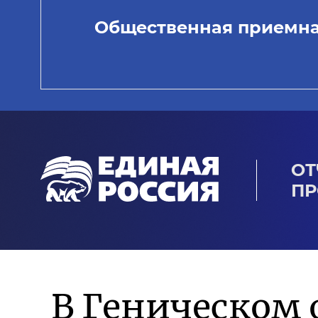
Общественная приемн
ОТ
ПР
В Геническом 