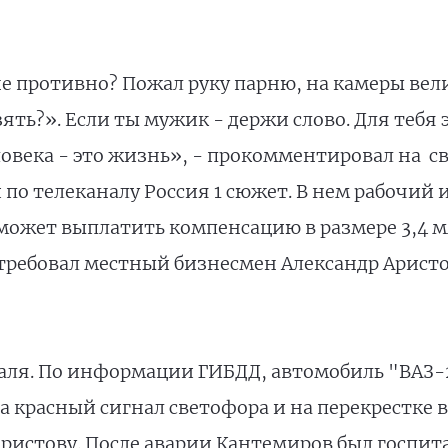
е противно? Пожал руку парню, на камеры вел
зять?». Если ты мужик - держи слово. Для тебя 
ловека - это жизнь», - прокомментировал на с
о телеканалу Россия 1 сюжет. В нем рабочий 
может выплатить компенсацию в размере 3,4 мл
отребовал местный бизнесмен Александр Аристо
ля. По информации ГИБДД, автомобиль "ВАЗ-21
 красный сигнал светофора и на перекрестке вр
истову. После аварии Кантемиров был госпит