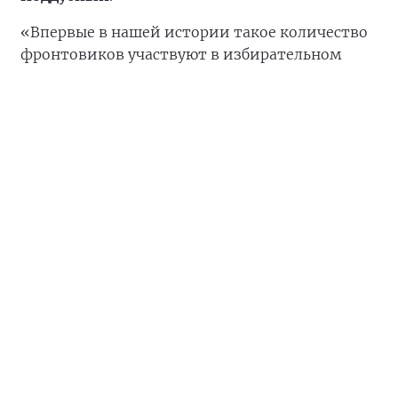
«Впервые в нашей истории такое количество
фронтовиков участвуют в избирательном
процессе. Вы — и есть та сила, которая сможет
изменить страну», — подчеркнул член
Генсовета партии.
Собравшиеся подчеркнули, что Белгородская
область — один из регионов, где бойцы
спецоперации активно включаются в
общественно-политическую повестку и берут
на себя ответственность за принятие
решений, напрямую затрагивающих
безопасность и социальное благополучие
граждан.
На встрече также обсудили конкретные меры
по совершенствованию механизмов
предоставления социальных гарантий, льгот,