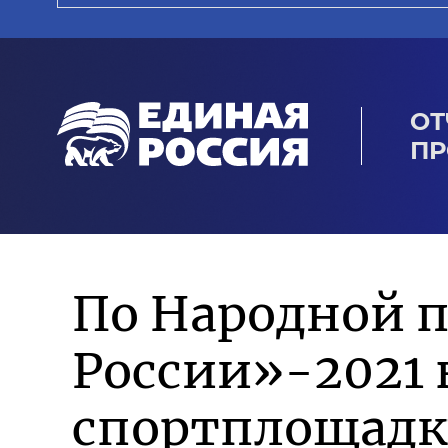
ОТ
ПР
По Народной 
России»-2021 
спортплощадк