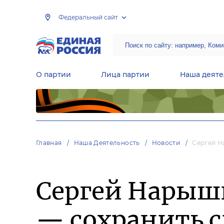
Федеральный сайт
О партии
Лица партии
Наша деяте
Центральная общественная приемная Председателя партии «Единая Россия»
Народная программа «Единой России»
Региональные общ
Руководящий состав Межрегиональных координационных советов
Центральная контрольная комиссия партии
Главная
Наша Деятельность
Новости
Сергей Н
Сергей Нарыш
— сохранить с