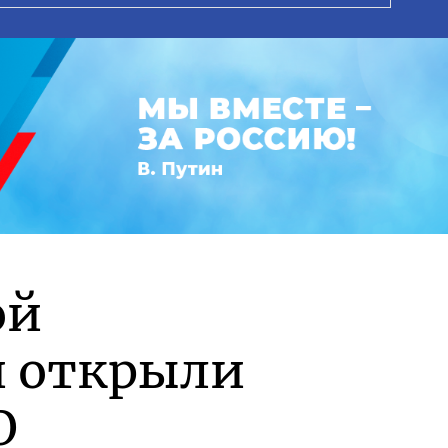
ой
и открыли
О