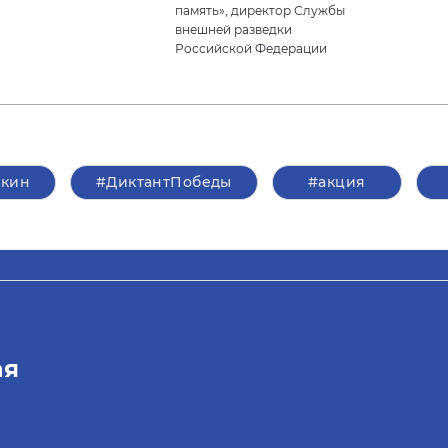
память», директор Службы
внешней разведки
Российской Федерации
кин
#ДиктантПобеды
#акция
ая