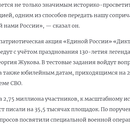
ется не только значимым историко-просветит
ией, одним из способов передать нашу соприча
 нами России», — сказал он.
атриотическая акция «Единой России» «Дикта
оведут с учётом празднования 130-летия легенд
еоргия Жукова. В тестовые задания войдут воп
а также юбилейным датам, приходящимся на 20
еме СВО.
ла 2,75 миллиона участников, к масштабному 
ст писали на 35,5 тысячах площадок. По поруч
просов посвятили специальной военной опера