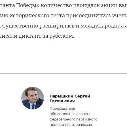
танта Победы» количество площадок акции выро
нию исторического теста присоединились учен
в. Существенно расширилась и международная а
исали диктант за рубежом.
Нарышкин Сергей
Евгеньевич
Председатель
общественного совета
федерального партийного
проекта «Историческая