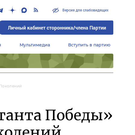
Версия для слабовидящих
Личный кабинет сторонника/члена Партии
я
Мультимедиа
Вступить в партию
Центральный совет сторонников партии «Единая Россия»
 Поколений
танта Победы»
околений