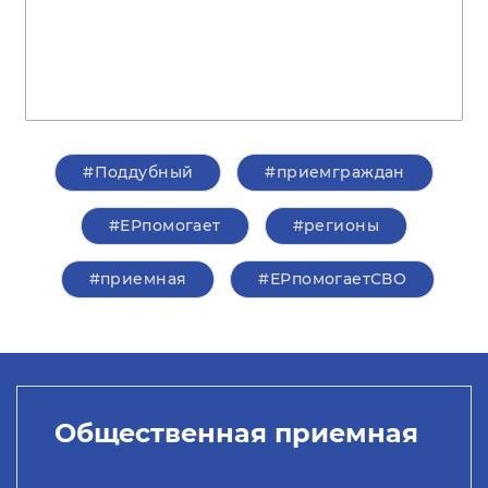
#Поддубный
#приемграждан
#ЕРпомогает
#регионы
#приемная
#ЕРпомогаетСВО
Общественная приемная