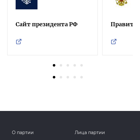
Сайт президента РФ
Правител
О партии
Лица партии