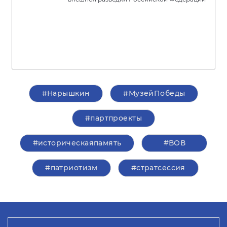
#Нарышкин
#МузейПобеды
#партпроекты
#историческаяпамять
#ВОВ
#патриотизм
#стратсессия