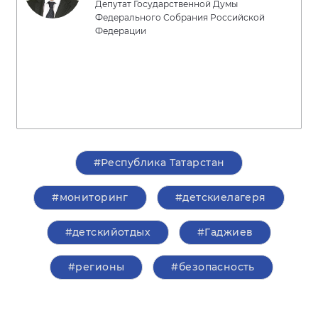
Депутат Государственной Думы
Федерального Собрания Российской
Федерации
#Республика Татарстан
#мониторинг
#детскиелагеря
#детскийотдых
#Гаджиев
#регионы
#безопасность