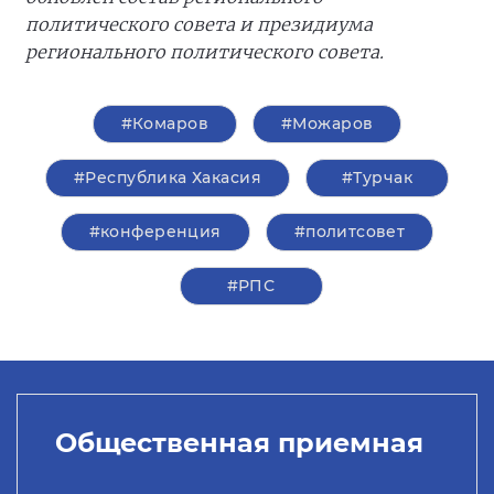
политического совета и президиума
регионального политического совета.
#Комаров
#Можаров
#Республика Хакасия
#Турчак
#конференция
#политсовет
#РПС
Общественная приемная