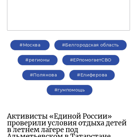
#Москва
#Белгородская область
#регионы
#ЕРпомогаетСВО
#Полянова
#Елиферова
#гумпомощь
Активисты «Единой России»
проверили условия отдыха детей
в летнем лагере под
Альметьевском в Татарстане