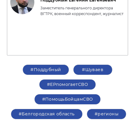
Поддубный Евгений Евгеньевич
Заместитель генерального директора
ВГТРК, военный корреспондент, журналист
#Поддубный
#Шуваев
#ЕРпомогаетСВО
#ПомощьБойцамСВО
#Белгородская область
#регионы