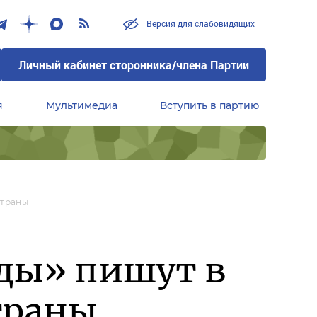
Версия для слабовидящих
Личный кабинет сторонника/члена Партии
я
Мультимедиа
Вступить в партию
Центральный совет сторонников партии «Единая Россия»
Страны
еды» пишут в
траны