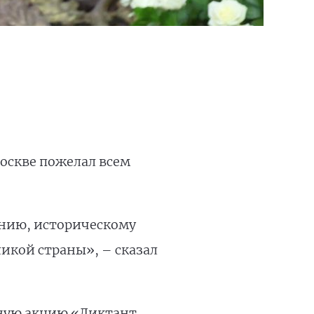
оскве пожелал всем
ению, историческому
ликой страны», – сказал
дную акцию «Диктант