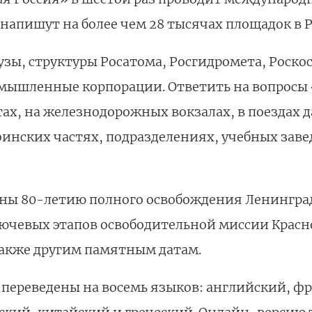
напишут на более чем 28 тысячах площадок в Р
ы, структуры Росатома, Росгидромета, Роскос
омышленные корпорации. Ответить на вопросы
ах, на железнодорожных вокзалах, в поездах да
оинских частях, подразделениях, учебных за
ены 80-летию полного освобождения Ленинград
лючевых этапов освободительной миссии Крас
также другим памятным датам.
переведены на восемь языков: английский, фр