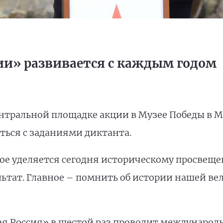
ии» развивается с каждым годом
тральной площадке акции в Музее Победы в М
ться с заданиями диктанта.
рое уделяется сегодня историческому просвещ
льтат. Главное – помнить об истории нашей ве
я Россия» в шестой раз проводит междунаро