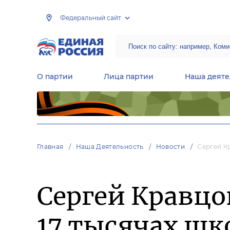
Федеральный сайт
О партии
Лица партии
Наша деяте
Центральная общественная приемная Председателя партии «Единая Россия»
Народная программа «Единой России»
Региональные общ
Руководящий состав Межрегиональных координационных советов
Центральная контрольная комиссия партии
Главная
Наша Деятельность
Новости
Сергей К
Сергей Кравцо
17 тысячах шк