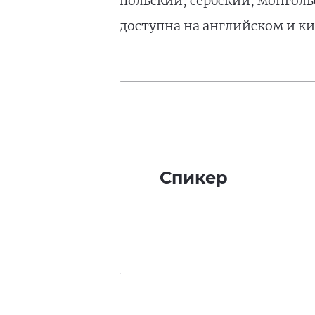
польский, сербский, монгол
доступна на английском и к
Спикер