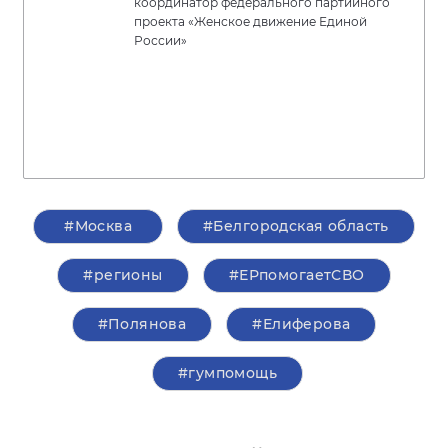
координатор федерального партийного
проекта «Женское движение Единой
России»
#Москва
#Белгородская область
#регионы
#ЕРпомогаетСВО
#Полянова
#Елиферова
#гумпомощь