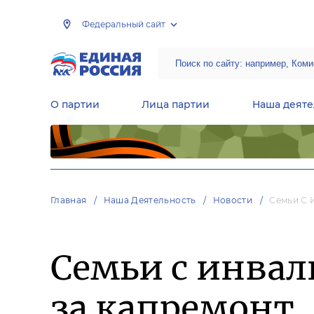
Федеральный сайт
О партии
Лица партии
Наша деяте
Центральная общественная приемная Председателя партии «Единая Россия»
Народная программа «Единой России»
Региональные общ
Руководящий состав Межрегиональных координационных советов
Центральная контрольная комиссия партии
Главная
Наша Деятельность
Новости
Семьи С 
Семьи с инвал
за капремонт