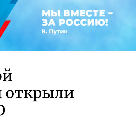
ой
и открыли
О