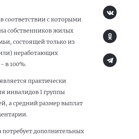
 в соответствии с которыми
 нa собственников жилых
мьи, состоящей только из
(или) неработающих
- в 100%.
 является практически
я инвалидов I группы
лей, а средний размер выплат
ментарии.
а потребует дополнительных