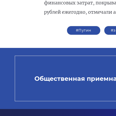
финансовых затрат, покрывае
рублей ежегодно, отмечали ав
#Путин
#з
Общественная приемн