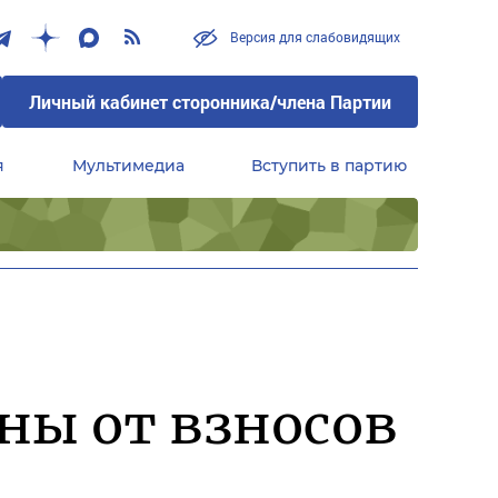
Версия для слабовидящих
Личный кабинет сторонника/члена Партии
я
Мультимедиа
Вступить в партию
Центральный совет сторонников партии «Единая Россия»
ны от взносов