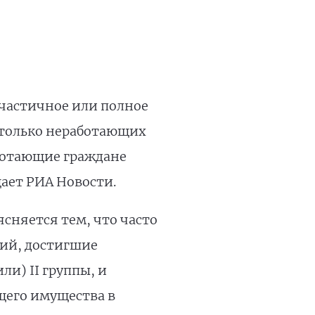
частичное или полное
 только неработающих
аботающие граждане
щает РИА Новости.
сняется тем, что часто
ий, достигшие
ли) II группы, и
щего имущества в