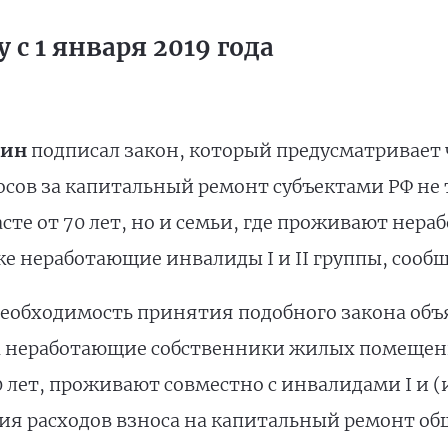
 с 1 января 2019 года
тин
подписал закон, который предусматривает 
осов за капитальный ремонт субъектами РФ не
сте от 70 лет, но и семьи, где проживают нер
же неработающие инвалиды I и II группы, сооб
еобходимость принятия подобного закона объя
да неработающие собственники жилых помещен
 лет, проживают совместно с инвалидами I и (и
я расходов взноса нa капитальный ремонт об