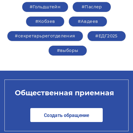
#Гольдштейн
#Паслер
#Кобзев
#Авдеев
#секретарьреготделения
#ЕДГ2025
#выборы
Общественная приемная
Создать обращение