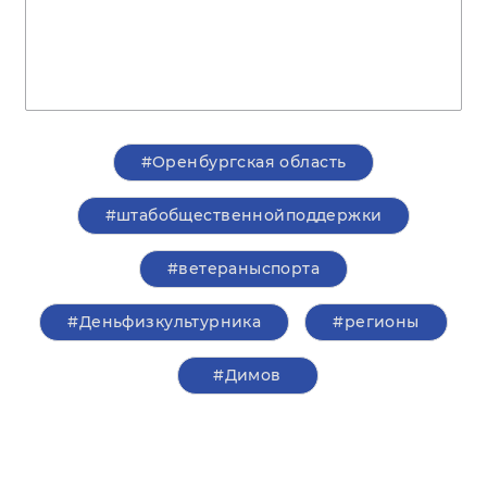
#Оренбургская область
#штабобщественнойподдержки
#ветераныспорта
#Деньфизкультурника
#регионы
#Димов